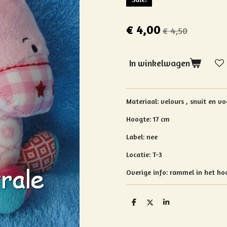
€ 4,00
€ 4,50
In winkelwagen
Materiaal: velours ,
snuit en v
Hoogte: 17 cm
Label: nee
Locatie: T-3
Overige info:
rammel in het ho
D
D
S
e
e
h
l
e
a
e
l
r