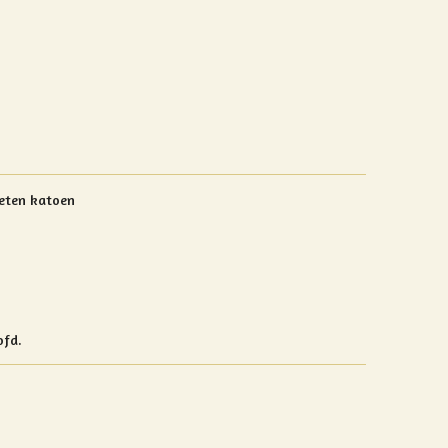
oeten katoen
ofd.