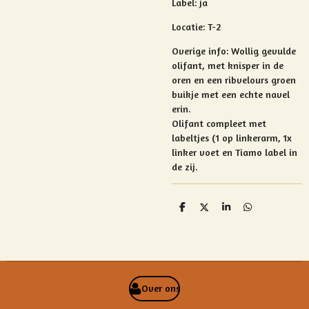
Label: ja
Locatie: T-2
Overige info:
Wollig gevulde
olifant, met knisper in de
o
ren en een ribvelours groen
buikje met een echte navel
erin.
Olifant compleet met
labeltjes (1 op linkerarm, 1x
linker voet en Tiamo label in
de zij.
D
D
S
D
e
e
h
e
l
e
a
l
e
l
r
e
n
e
n
Over ons