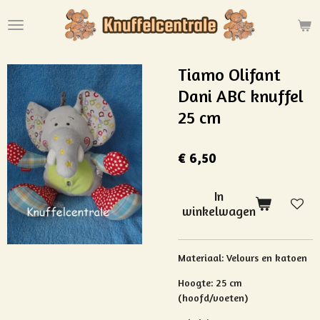
Ga
direct
naar
de
Tiamo Olifant
hoofdinhoud
Dani ABC knuffel
25 cm
€ 6,50
In
winkelwagen
Materiaal: Velours en katoen
Hoogte: 25 cm
(hoofd/voeten)