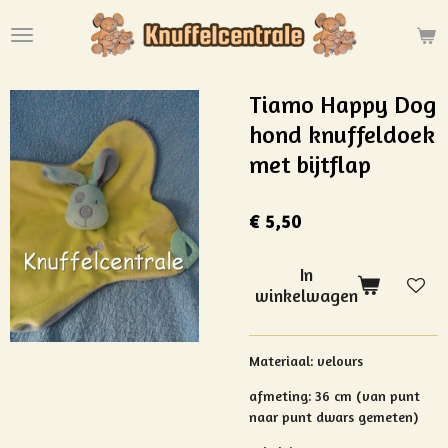
Ga
direct
naar
de
Tiamo Happy Dog
hoofdinhoud
hond knuffeldoek
met bijtflap
€ 5,50
In
winkelwagen
Materiaal: velours
afmeting: 36 cm (van punt
naar punt dwars gemeten)