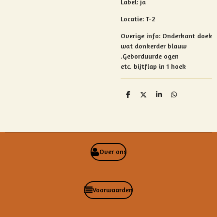
Label: ja
Locatie: T-2
Overige info:
Onderkant doek
wat donkerder blauw
.Geborduurde ogen
etc.
bijtflap in 1 hoek
D
D
S
D
e
e
h
e
l
e
a
l
e
l
r
e
n
e
n
Over ons
Voorwaarden