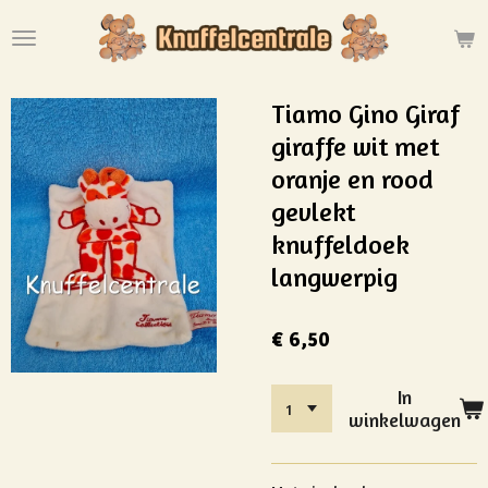
Ga
direct
naar
de
Tiamo Gino Giraf
hoofdinhoud
giraffe wit met
oranje en rood
gevlekt
knuffeldoek
langwerpig
€ 6,50
In
winkelwagen