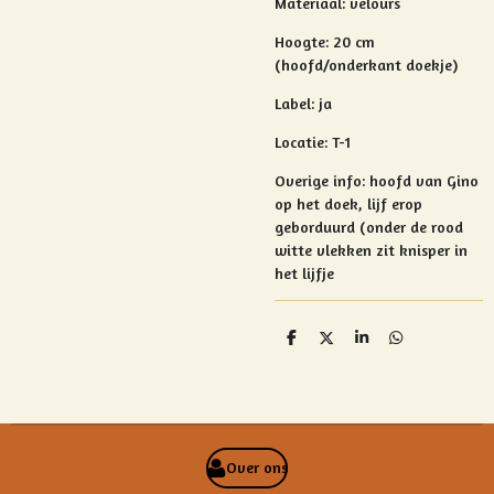
Materiaal: velours
Hoogte: 20 cm
(hoofd/onderkant doekje)
Label: ja
Locatie: T-1
Overige info:
hoofd van Gino
op het doek, lijf erop
geborduurd (onder de rood
witte vlekken zit knisper in
het lijfje
D
D
S
D
e
e
h
e
l
e
a
l
e
l
r
e
n
e
n
Over ons