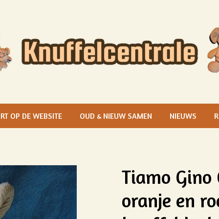
RT OP DE WEBSITE
OUD & NIEUW SAMEN
NIEUWS
R
Tiamo Gino 
oranje en ro