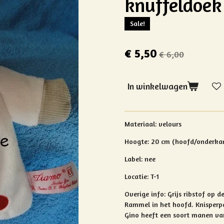
knuffeldoek
Sale!
€ 5,50
€ 6,00
In winkelwagen
Materiaal: velours
Hoogte: 20 cm (hoofd/onderka
Label: nee
Locatie: T-1
Overige info:
Grijs ribstof op 
Rammel in het hoofd.
Knisperpa
Gino heeft een soort manen van