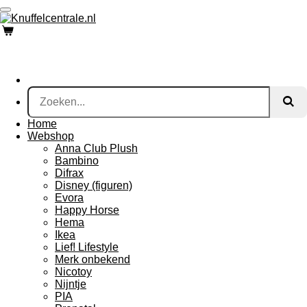
Ga
direct
naar
de
hoofdinhoud
Home
Webshop
Anna Club Plush
Bambino
Difrax
Disney (figuren)
Evora
Happy Horse
Hema
Ikea
Lief! Lifestyle
Merk onbekend
Nicotoy
Nijntje
PIA