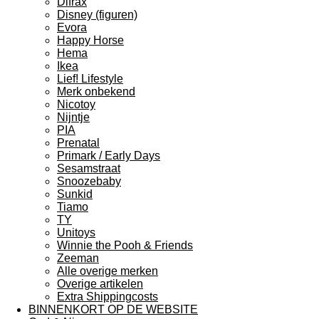
Difrax
Disney (figuren)
Evora
Happy Horse
Hema
Ikea
Lief! Lifestyle
Merk onbekend
Nicotoy
Nijntje
PIA
Prenatal
Primark / Early Days
Sesamstraat
Snoozebaby
Sunkid
Tiamo
TY
Unitoys
Winnie the Pooh & Friends
Zeeman
Alle overige merken
Overige artikelen
Extra Shippingcosts
BINNENKORT OP DE WEBSITE