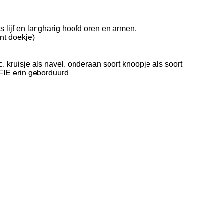
s lijf en langharig hoofd oren en armen.
nt doekje)
c.
kruisje als navel.
onderaan soort knoopje als soort
IE erin geborduurd