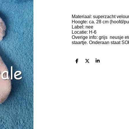
Materiaal:
superzacht velour
Hoogte:
ca. 28 cm (hoofd/pu
Label: nee
Locatie: H-6
Overige info:
grijs neusje et
staartje.
Onderaan staat SOF
D
D
S
e
e
h
l
e
a
e
l
r
n
e