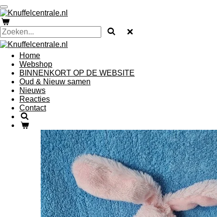
Ga
direct
naar
de
hoofdinhoud
Home
Webshop
BINNENKORT OP DE WEBSITE
Oud & Nieuw samen
Nieuws
Reacties
Contact