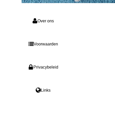
Over ons
Voorwaarden
Privacybeleid
Links
F
I
a
n