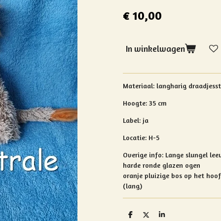
€ 10,00
In winkelwagen
Materiaal:
langharig draadjess
Hoogte: 35 cm
Label: ja
Locatie: H-5
Overige info:
Lange slungel lee
harde ronde glazen ogen
oranje pluizige bos op het hoo
(lang)
D
D
S