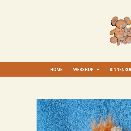
Ga
direct
naar
de
hoofdinhoud
HOME
WEBSHOP
BINNENKO