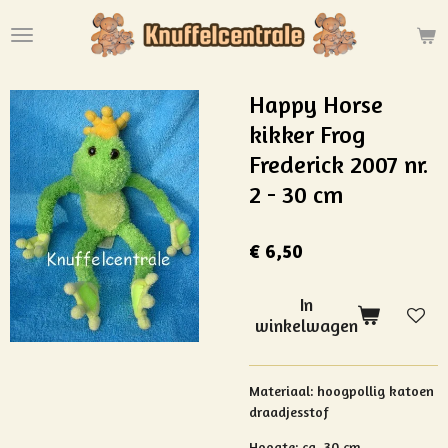
Ga
direct
naar
de
Happy Horse
hoofdinhoud
kikker Frog
Frederick 2007 nr.
2 - 30 cm
€ 6,50
In
winkelwagen
Materiaal:
hoogpollig katoen
draadjesstof
Hoogte:
ca. 30 cm.