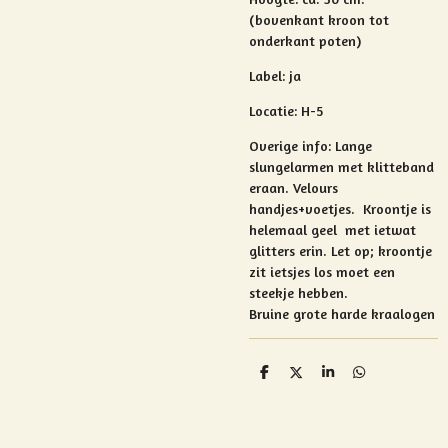
(bovenkant kroon tot
onderkant poten)
Label: ja
Locatie: H-5
Overige info:
Lange
slungelarmen met klitteband
eraan. Velours
handjes+voetjes.
Kroontje is
helemaal geel met ietwat
glitters erin. Let op; kroontje
zit ietsjes los moet een
steekje hebben.
Bruine grote harde kraalogen
D
D
S
D
e
e
h
e
l
e
a
l
e
l
r
e
n
e
n