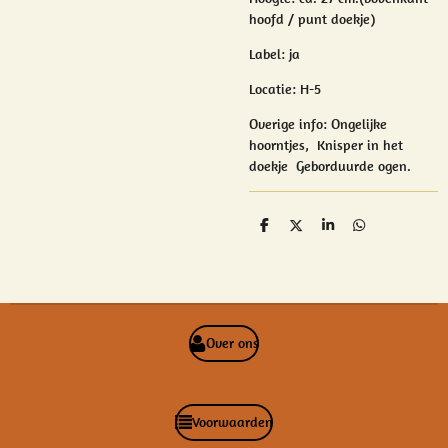
hoofd / punt doekje)
Label: ja
Locatie: H-5
Overige info:
Ongelijke
hoorntjes, Knisper in het
doekje Geborduurde ogen.
D
D
S
D
e
e
h
e
l
e
a
l
e
l
r
e
n
e
n
Over ons
Voorwaarden