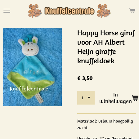
Ga
direct
naar
de
Happy Horse giraf
hoofdinhoud
voor AH Albert
Heijn giraffe
knuffeldoek
€ 3,50
In
winkelwagen
Materiaal:
velours hoogpollig
zacht
Hoogte:
ca. 27 cm.(bovenkant