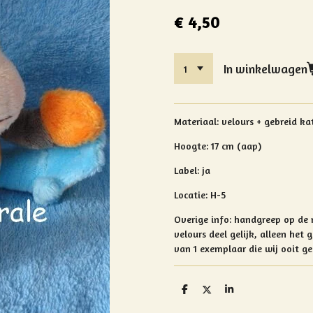
€ 4,50
In winkelwagen
Materiaal:
velours + gebreid ka
Hoogte: 17 cm (aap)
Label: ja
Locatie: H-5
Overige info: handgreep op de r
velours deel gelijk, alleen het
van 1 exemplaar die wij ooit 
D
D
S
e
e
h
l
e
a