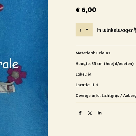
€ 6,00
In winkelwagen
Materiaal: velours
Hoogte: 35 cm (hoofd/voeten)
Label: ja
Locatie: H-4
Overige info:
Lichtgrijs / Aube
D
D
S
e
e
h
l
e
a
e
l
r
n
e