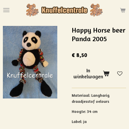
Ga
direct
naar
de
Happy Horse beer
hoofdinhoud
Panda 2005
€ 8,50
In
winkelwagen
Materiaal:
Langharig
draadjesstof velours
Hoogte: 34 cm
Label: ja