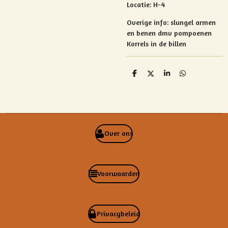
Locatie: H-4
Overige info:
slungel armen
en benen dmv pompoenen
Korrels in de billen
D
D
S
D
e
e
h
e
l
e
a
l
e
l
r
e
n
e
n
Over ons
Voorwaarden
Privacybeleid