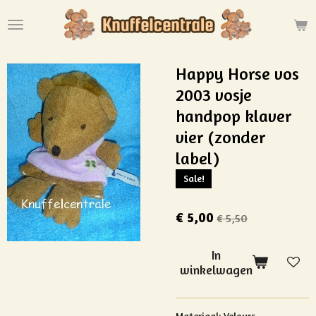
Ga
direct
naar
de
Happy Horse vos
hoofdinhoud
2003 vosje
handpop klaver
vier (zonder
label)
Sale!
€ 5,00
€ 5,50
In
winkelwagen
Materiaal: Velours