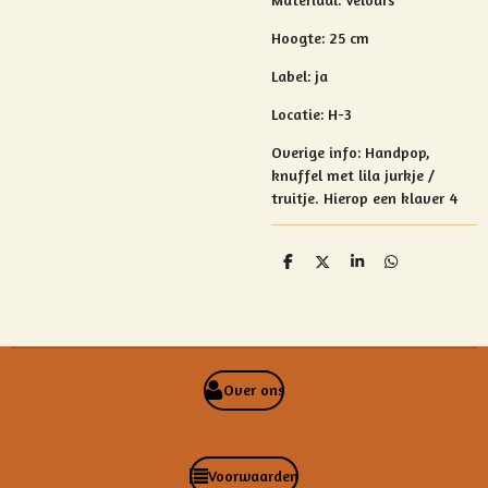
Hoogte: 25 cm
Label: ja
Locatie: H-3
Overige info: Handpop,
knuffel met lila jurkje /
truitje. Hierop een klaver 4
D
D
S
D
e
e
h
e
l
e
a
l
e
l
r
e
n
e
n
Over ons
Voorwaarden