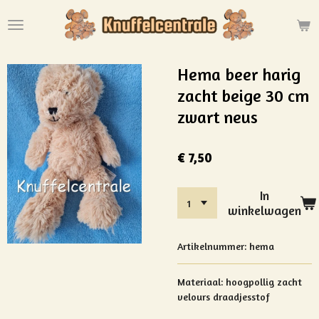
Ga
direct
naar
de
Hema beer harig
hoofdinhoud
zacht beige 30 cm
zwart neus
€ 7,50
In
winkelwagen
Artikelnummer:
hema
Materiaal: hoogpollig zacht
velours draadjesstof