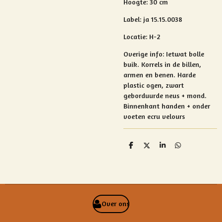
Hoogte: 30 cm
Label: ja 15.15.0038
Locatie: H-2
Overige info:
Ietwat bolle
buik.
Korrels in de billen,
armen en benen.
Harde
plastic ogen, zwart
geborduurde neus + mond.
Binnenkant handen + onder
voeten ecru velours
D
D
S
D
e
e
h
e
l
e
a
l
e
l
r
e
n
e
n
Over ons