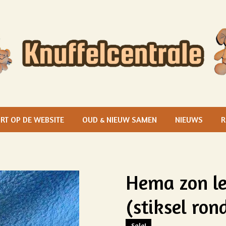
RT OP DE WEBSITE
OUD & NIEUW SAMEN
NIEUWS
R
Hema zon l
(stiksel ron
Sale!