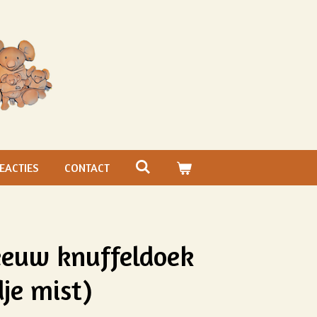
EACTIES
CONTACT
eeuw knuffeldoek
dje mist)