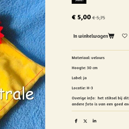
€ 5,00
€ 5,75
In winkelwagen
Materiaal: velours
Hoogte: 30 cm
Label: ja
Locatie: H-3
Overige info: het stiksel bij d
andere foto is van een goed ex
D
D
S
e
e
h