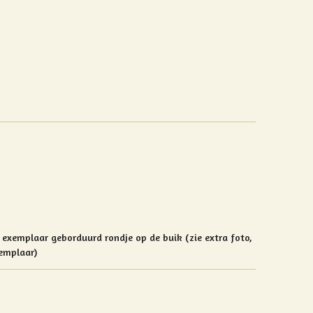
it exemplaar geborduurd r
ondje op de buik (zie extra foto,
emplaar)