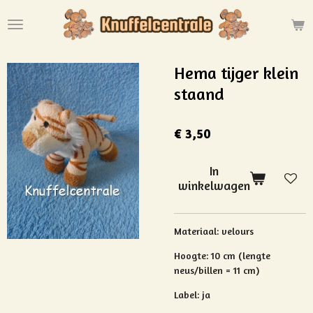
Ga
direct
naar
de
Hema tijger klein
hoofdinhoud
staand
€ 3,50
In
winkelwagen
Materiaal: velours
Hoogte: 10 cm (lengte
neus/billen = 11 cm)
Label: ja