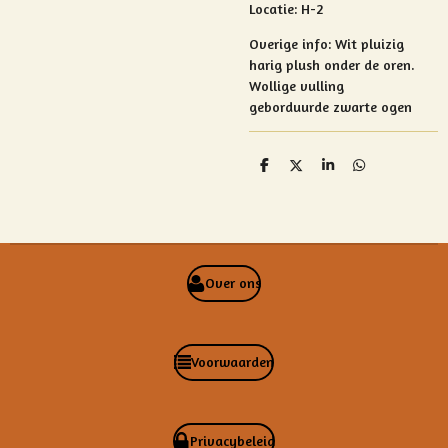
Locatie: H-2
Overige info:
Wit pluizig
harig plush onder de oren.
Wollige vulling
geborduurde zwarte ogen
D
D
S
D
e
e
h
e
l
e
a
l
e
l
r
e
n
e
n
Over ons
Voorwaarden
Privacybeleid