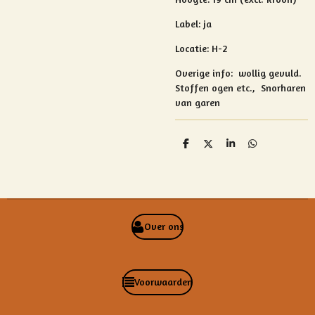
Label: ja
Locatie: H-2
Overige info:
wollig gevuld.
Stoffen ogen etc., Snorharen
van garen
D
D
S
D
e
e
h
e
l
e
a
l
e
l
r
e
n
e
n
Over ons
Voorwaarden