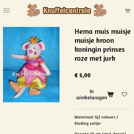
Ga
direct
naar
de
Hema muis muisje
hoofdinhoud
muisje kroon
koningin prinses
roze met jurk
€ 5,00
In
winkelwagen
Materiaal: lijf velours /
kleding satijn
Hoogte: 19 cm (excl. kroon)