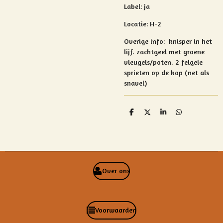
Label: ja
Locatie: H-2
Overige info:
knisper in het
lijf.
zachtgeel met groene
vleugels/poten.
2 felgele
sprieten op de kop (net als
snavel)
D
D
S
D
e
e
h
e
l
e
a
l
e
l
r
e
n
e
n
Over ons
Voorwaarden