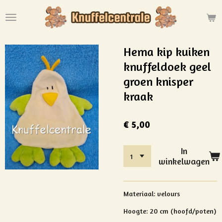
Ga
direct
naar
de
Hema kip kuiken
hoofdinhoud
knuffeldoek geel
groen knisper
kraak
€ 5,00
In
winkelwagen
Materiaal: velours
Hoogte: 20 cm (hoofd/poten)