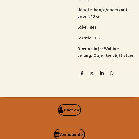
Hoogte: hoofd/onderkant
poten: 10 cm
Label: nee
Locatie: H-2
Overige info:
Wollige
vulling.
Olifantje blijft staan
D
D
S
D
e
e
h
e
l
e
a
l
e
l
r
e
n
e
n
Over ons
Voorwaarden