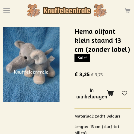
Ga
direct
naar
de
Hema olifant
hoofdinhoud
klein staand 13
cm (zonder label)
Sale!
€ 3,25
€ 3,75
In
winkelwagen
Materiaal: zacht velours
Lengte: 13 cm (slurf tot
billen)