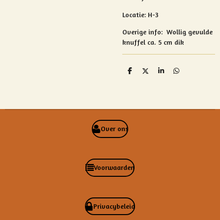
Locatie: H-3
Overige info:
Wollig gevulde
knuffel ca. 5 cm dik
D
D
S
D
e
e
h
e
l
e
a
l
e
l
r
e
n
e
n
Over ons
Voorwaarden
Privacybeleid