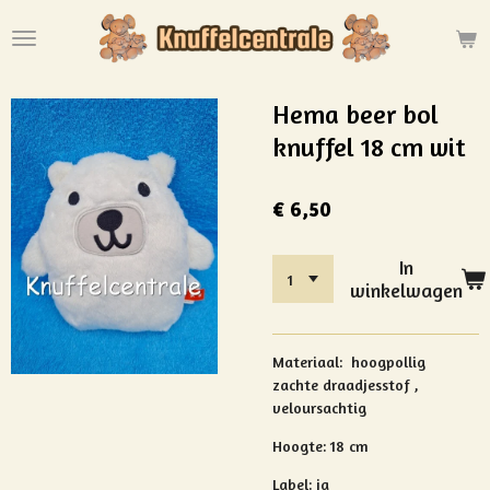
Ga
direct
naar
de
Hema beer bol
hoofdinhoud
knuffel 18 cm wit
€ 6,50
In
winkelwagen
Materiaal:
hoogpollig
zachte draadjesstof ,
veloursachtig
Hoogte: 18 cm
Label: ja