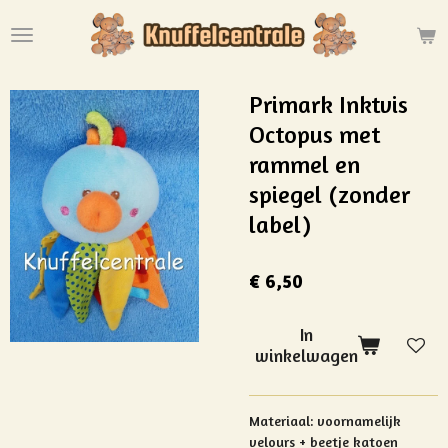
Ga
direct
naar
de
Primark Inktvis
hoofdinhoud
Octopus met
rammel en
spiegel (zonder
label)
€ 6,50
In
winkelwagen
Materiaal: voornamelijk
velours + beetje katoen