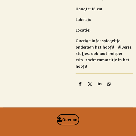
Hoogte: 18 cm
Label: ja
Locatie:
Overige info:
spiegeltje
onderaan het hoofd .
diverse
stofjes, ook wat knisper
erin.
zacht rammeltje in het
hoofd
D
D
S
D
e
e
h
e
l
e
a
l
e
l
r
e
n
e
n
Over ons