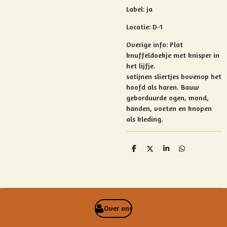
Label: ja
Locatie: D-1
Overige info: Plat
knuffeldoekje met k
nisper in
het lijfje.
satijnen sliertjes bovenop het
hoofd als haren. Bauw
geborduurde ogen, mond,
handen, voeten en knopen
als kleding.
D
D
S
D
e
e
h
e
l
e
a
l
e
l
r
e
n
e
n
Over ons