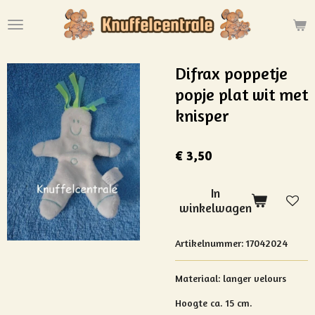
Ga
direct
naar
de
Difrax poppetje
hoofdinhoud
popje plat wit met
knisper
€ 3,50
In
winkelwagen
Artikelnummer:
17042024
Materiaal: langer
velours
Hoogte ca. 15 cm.