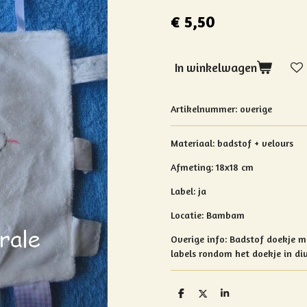
€ 5,50
In winkelwagen
Artikelnummer:
overige
Materiaal: badstof + velours
Afmeting: 18x18 cm
Label: ja
Locatie: Bambam
Overige info: Badstof doekje m
labels rondom het doekje in di
D
D
S
e
e
h