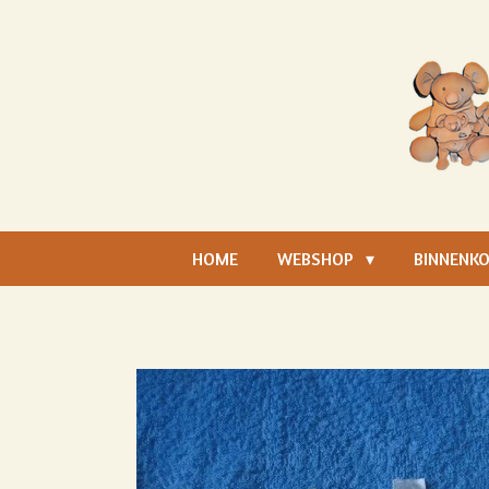
Ga
direct
naar
de
hoofdinhoud
HOME
WEBSHOP
BINNENKO