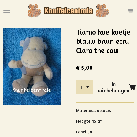
Ga
direct
naar
de
Tiamo koe koetje
hoofdinhoud
blauw bruin ecru
Clara the cow
€ 5,00
In
winkelwagen
Materiaal: velours
Hoogte: 15 cm
Label: ja