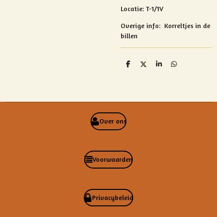
Locatie: T-1/1V
Overige info: Korreltjes in de
billen
D
D
S
D
e
e
h
e
l
e
a
l
e
l
r
e
n
e
n
Over ons
Voorwaarden
Privacybeleid